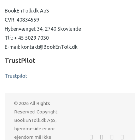
BookEnTolk.dk ApS
CVR: 40834559
Hybenvænget 34, 2740 Skovlunde
Tlf.: + 45 5029 7030
E-mail: kontakt@BookEnTolk.dk
TrustPilot
Trustpilot
© 2026 All Rights
Reserved. Copyright
BookEnTolk.dk ApS,
hjemmeside er vor
ejendom må ikke