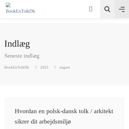
Indlæg
Søg
Seneste indlæg
BookEnTolkDk
2025
august
Hvordan en polsk‑dansk tolk / arkitekt
sikrer dit arbejdsmiljø