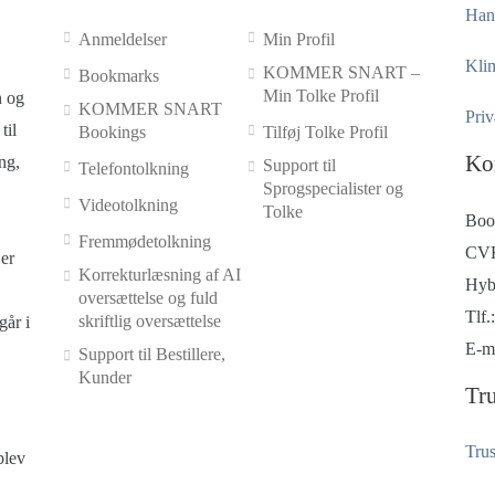
Hand
Anmeldelser
Min Profil
Klim
KOMMER SNART –
Bookmarks
Min Tolke Profil
n og
KOMMER SNART
Priv
til
Bookings
Tilføj Tolke Profil
Ko
ng,
Support til
Telefontolkning
Sprogspecialister og
Videotolkning
Tolke
Boo
Fremmødetolkning
CVR
er
Korrekturlæsning af AI
Hyb
oversættelse og fuld
Tlf.
skriftlig oversættelse
går i
E-m
Support til Bestillere,
Kunder
Tru
Trus
blev