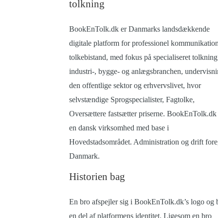
tolkning
BookEnTolk.dk er Danmarks landsdækkende
digitale platform for professionel kommunikatio
tolkebistand, med fokus på specialiseret tolkning 
industri-, bygge- og anlægsbranchen, undervisni
den offentlige sektor og erhvervslivet, hvor
selvstændige Sprogspecialister, Fagtolke,
Oversættere fastsætter priserne. BookEnTolk.dk 
en dansk virksomhed med base i
Hovedstadsområdet. Administration og drift fore
Danmark.
Historien bag
En bro afspejler sig i BookEnTolk.dk’s logo og 
en del af platformens identitet.
Ligesom en bro