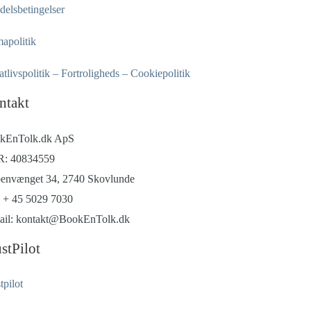
elsbetingelser
apolitik
atlivspolitik – Fortroligheds – Cookiepolitik
ntakt
kEnTolk.dk ApS
: 40834559
envænget 34, 2740 Skovlunde
: + 45 5029 7030
ail: kontakt@BookEnTolk.dk
stPilot
tpilot