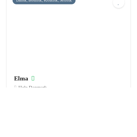
Dansk, Bosnisk, Kroatisk, Serbisk
Ingen anmeldelser endnu
Elma
Hele Danmark