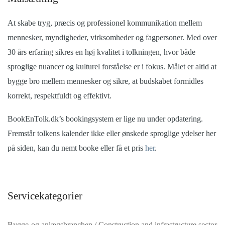
At skabe tryg, præcis og professionel kommunikation mellem
mennesker, myndigheder, virksomheder og fagpersoner. Med over
30 års erfaring sikres en høj kvalitet i tolkningen, hvor både
sproglige nuancer og kulturel forståelse er i fokus. Målet er altid at
bygge bro mellem mennesker og sikre, at budskabet formidles
korrekt, respektfuldt og effektivt.
BookEnTolk.dk’s bookingsystem er lige nu under opdatering.
Fremstår tolkens kalender ikke eller ønskede sproglige ydelser her
på siden, kan du nemt booke eller få et pris
her
.
Servicekategorier
Bygge-og anlægsbranchen / Construction and infrastructure sector