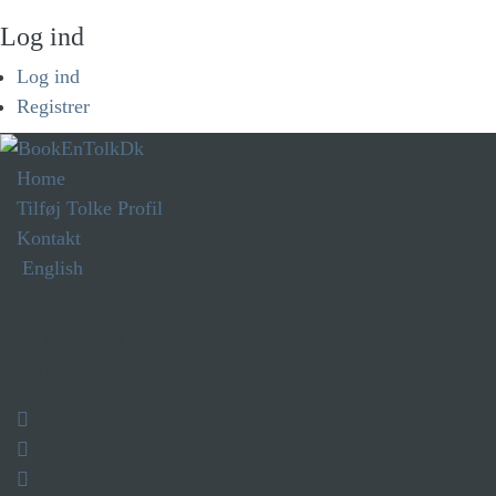
Log ind
Log ind
Registrer
Home
Tilføj Tolke Profil
Kontakt
English
Administration
Tlf.: + 45 5029 7030
E-mail: kontakt@BookEnTolk.dk