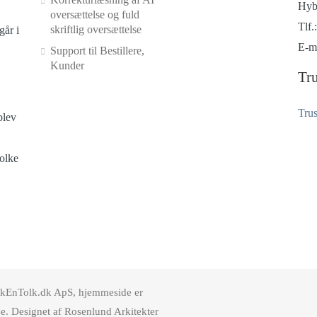
Hyb
oversættelse og fuld
Tlf.
skriftlig oversættelse
går i
E-m
Support til Bestillere,
Kunder
Tru
Trus
blev
Tolke
okEnTolk.dk ApS, hjemmeside er
e. Designet af Rosenlund Arkitekter