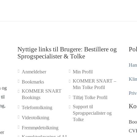
Nyttige links til Brugere: Bestillere og
Pol
Sprogspecialister & Tolke
Hand
Anmeldelser
Min Profil
Klim
KOMMER SNART –
Bookmarks
Min Tolke Profil
n og
KOMMER SNART
Priv
til
Bookings
Tilføj Tolke Profil
Ko
ng,
Support til
Telefontolkning
Sprogspecialister og
Videotolkning
Tolke
Boo
Fremmødetolkning
CVR
er
Korrekturlæsning af AI