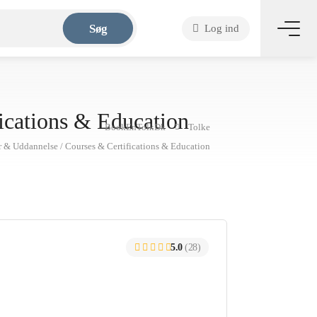
Søg
Log ind
ications & Education
BookEnTolkDk
Tolke
er & Uddannelse / Courses & Certifications & Education
5.0
(28)