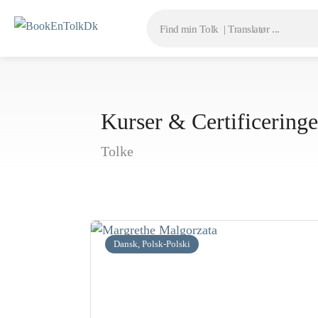
Kurser & Certificering
Tolke
Dansk, Polsk-Polski