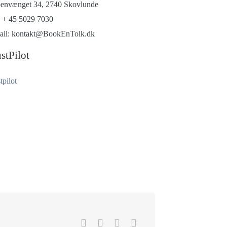
envænget 34, 2740 Skovlunde
: + 45 5029 7030
ail: kontakt@BookEnTolk.dk
stPilot
tpilot