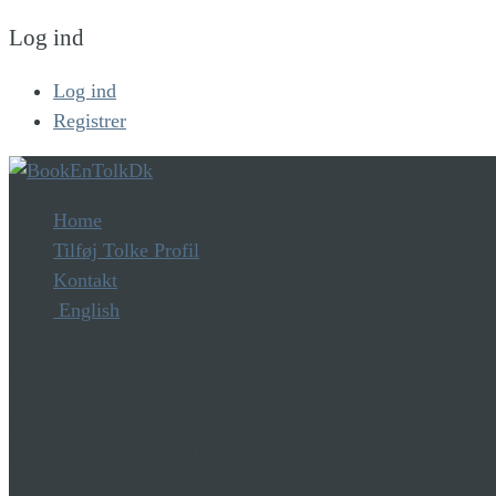
Log ind
Log ind
Registrer
Home
Tilføj Tolke Profil
Kontakt
English
Administration
Tlf.: + 45 5029 7030
E-mail: kontakt@BookEnTolk.dk