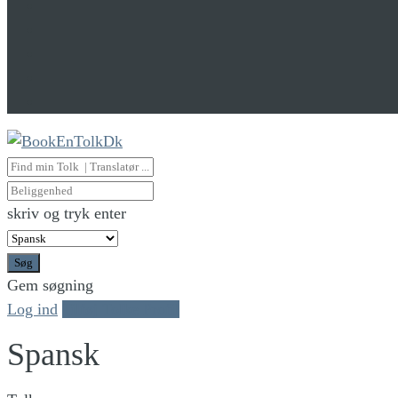
skriv og tryk enter
Søg
Gem søgning
Log ind
Tilføj Tolke Profil
Spansk