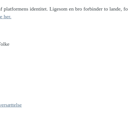
f platformens identitet.
Ligesom en bro forbinder to lande, fo
e her.
Tolke
versættelse