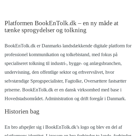
Platformen BookEnTolk.dk – en ny måde at
tænke sprogydelser og tolkning
BookEnTolk.dk er Danmarks landsdækkende digitale platform for
professionel kommunikation og tolkebistand, med fokus på
specialiseret tolkning til industri-, bygge- og anlægsbranchen,
undervisning, den offentlige sektor og erhvervslivet, hvor
selvstændige Sprogspecialister, Fagtolke, Oversættere fastsætter
priserne. BookEnTolk.dk er en dansk virksomhed med base i
Hovedstadsområdet. Administration og drift foregår i Danmark.
Historien bag
En bro afspejler sig i BookEnTolk.dk’s logo og blev en del af
platformens identitet.
Ligesom en bro forbinder to lande, forbinder