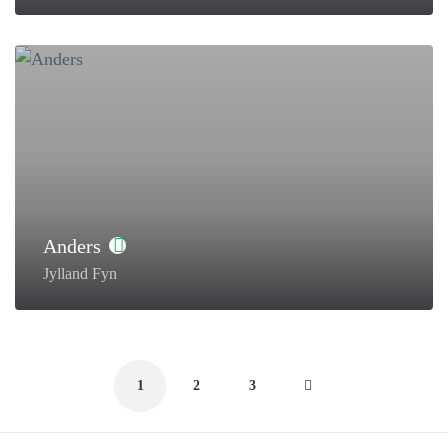
Anders
Jylland Fyn
1
2
3