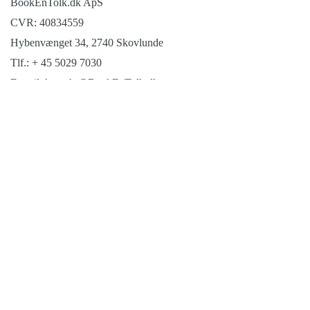
BookEnTolk.dk ApS
CVR: 40834559
Hybenvænget 34, 2740 Skovlunde
Tlf.: + 45 5029 7030
E-mail: kontakt@BookEnTolk.dk
TrustPilot
Trustpilot
© 2026 All Rights Reserved.
Copyright BookEnTolk.dk
ApS, hjemmeside er vor
ejendom må ikke kopieres
uden tilladelse. Designet af
Rosenlund Arkitekter ApS