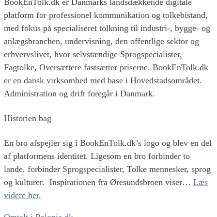
BookEnTolk.dk er Danmarks landsdækkende digitale
platform for professionel kommunikation og tolkebistand,
med fokus på specialiseret tolkning til industri-, bygge- og
anlægsbranchen, undervisning, den offentlige sektor og
erhvervslivet, hvor selvstændige Sprogspecialister,
Fagtolke, Oversættere fastsætter priserne. BookEnTolk.dk
er en dansk virksomhed med base i Hovedstadsområdet.
Administration og drift foregår i Danmark.
Historien bag
En bro afspejler sig i BookEnTolk.dk’s logo og blev en del
af platformens identitet.
Ligesom en bro forbinder to
lande, forbinder Sprogspecialister, Tolke mennesker, sprog
og kulturer.
Inspirationen fra Øresundsbroen viser…
Læs
videre her.
Omtalt i Polonia.dk