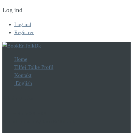
Log ind
Log ind
Registrer
Home
Tilføj Tolke Profil
Kontakt
English
Administration
Tlf.: + 45 5029 7030
E-mail: kontakt@BookEnTolk.dk