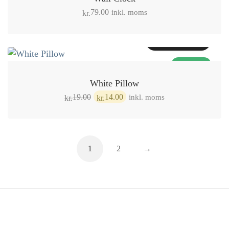
inkl. moms
79.00
kr.
Tilføj til kurv
TILBUD!
White Pillow
Den
Den
inkl. moms
19.00
14.00
kr.
kr.
oprindelige
aktuelle
pris
pris
var:
er:
1
2
→
kr.19.00.
kr.14.00.