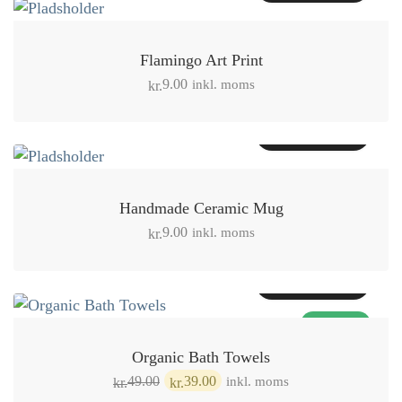
Flamingo Art Print
inkl. moms
9.00
kr.
Tilføj til kurv
Handmade Ceramic Mug
inkl. moms
9.00
kr.
Tilføj til kurv
TILBUD!
Organic Bath Towels
Den
Den
inkl. moms
49.00
39.00
kr.
kr.