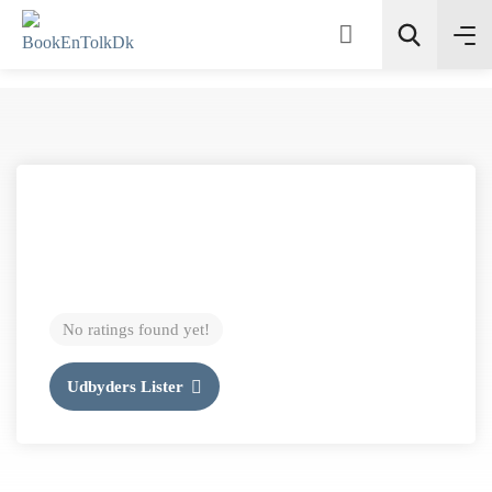
Søg
No ratings found yet!
Udbyders Lister