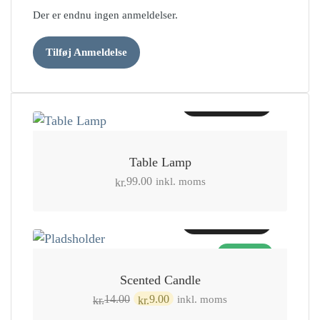
Der er endnu ingen anmeldelser.
Tilføj Anmeldelse
Tilføj til kurv
Table Lamp
inkl. moms
99.00
kr.
Tilføj til kurv
TILBUD!
Scented Candle
Den
Den
inkl. moms
14.00
9.00
kr.
kr.
oprindelige
aktuelle