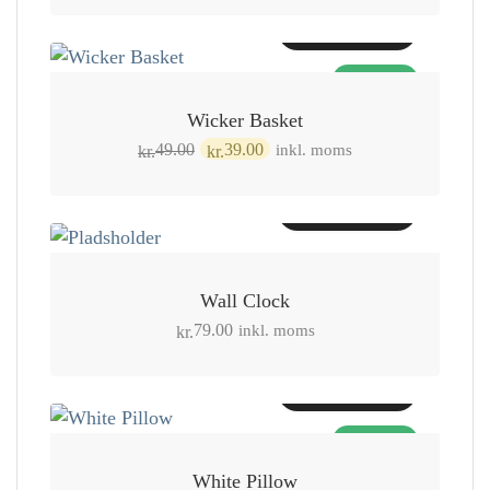
pris
pris
Tilføj til kurv
var:
er:
TILBUD!
kr.14.00.
kr.9.00.
Wicker Basket
Den
Den
inkl. moms
49.00
39.00
kr.
kr.
oprindelige
aktuelle
pris
pris
Tilføj til kurv
var:
er:
kr.49.00.
kr.39.00.
Wall Clock
inkl. moms
79.00
kr.
Tilføj til kurv
TILBUD!
White Pillow