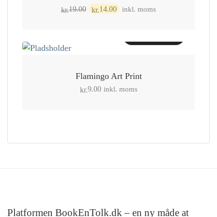
Den
Den
inkl. moms
19.00
14.00
kr.
kr.
oprindelige
aktuelle
pris
pris
Tilføj til kurv
var:
er:
kr.19.00.
kr.14.00.
Flamingo Art Print
inkl. moms
9.00
kr.
Platformen BookEnTolk.dk – en ny måde at