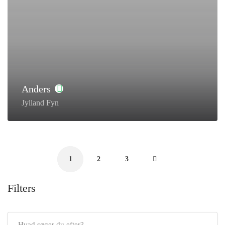
Anders
Jylland Fyn
1
2
3
Filters