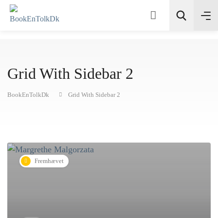
Grid With Sidebar 2
Søg
BookEnTolkDk
Grid With Sidebar 2
Fremhævet