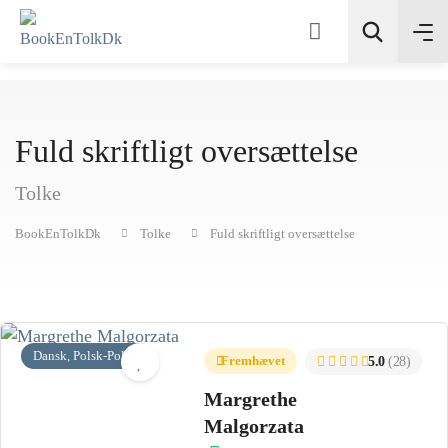
Fuld skriftligt oversættelse
Søg
Tolke
BookEnTolkDk
Tolke
Fuld skriftligt oversættelse
Dansk, Polsk-Polski
Fremhævet
5.0
(28)
Margrethe
Malgorzata