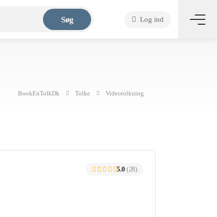
Søg
Log ind
BookEnTolkDk
Tolke
Videotolkning
5.0
(28)