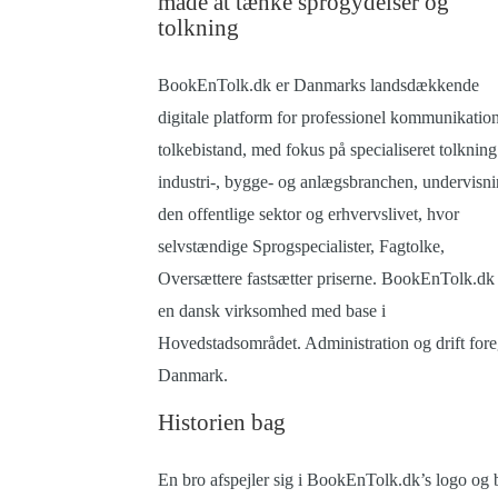
måde at tænke sprogydelser og
tolkning
BookEnTolk.dk er Danmarks landsdækkende
digitale platform for professionel kommunikatio
tolkebistand, med fokus på specialiseret tolkning 
industri-, bygge- og anlægsbranchen, undervisni
den offentlige sektor og erhvervslivet, hvor
selvstændige Sprogspecialister, Fagtolke,
Oversættere fastsætter priserne. BookEnTolk.dk 
en dansk virksomhed med base i
Hovedstadsområdet. Administration og drift fore
Danmark.
Historien bag
En bro afspejler sig i BookEnTolk.dk’s logo og 