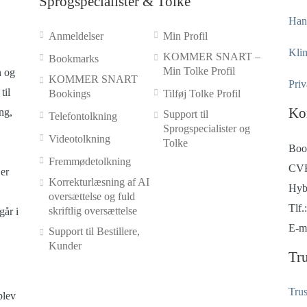
Sprogspecialister & Tolke
Hand
Anmeldelser
Min Profil
Klim
KOMMER SNART –
Bookmarks
Min Tolke Profil
n og
KOMMER SNART
Priv
til
Bookings
Tilføj Tolke Profil
Ko
ng,
Support til
Telefontolkning
Sprogspecialister og
Videotolkning
Tolke
Boo
Fremmødetolkning
CVR
er
Korrekturlæsning af AI
Hyb
oversættelse og fuld
Tlf.
skriftlig oversættelse
går i
E-m
Support til Bestillere,
Kunder
Tru
Trus
blev