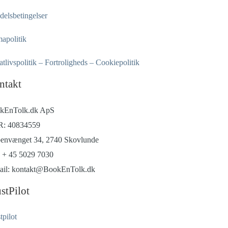
elsbetingelser
apolitik
atlivspolitik – Fortroligheds – Cookiepolitik
ntakt
kEnTolk.dk ApS
: 40834559
envænget 34, 2740 Skovlunde
: + 45 5029 7030
ail: kontakt@BookEnTolk.dk
stPilot
tpilot