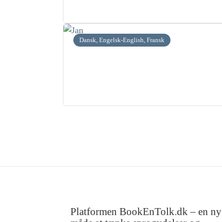
Dansk, Engelsk-English, Fransk
Platformen BookEnTolk.dk – en ny