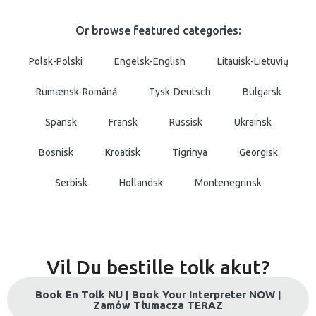
Or browse featured categories:
Polsk-Polski
Engelsk-English
Litauisk-Lietuvių
Rumænsk-Română
Tysk-Deutsch
Bulgarsk
Spansk
Fransk
Russisk
Ukrainsk
Bosnisk
Kroatisk
Tigrinya
Georgisk
Serbisk
Hollandsk
Montenegrinsk
Vil Du bestille tolk akut?
Book En Tolk NU | Book Your Interpreter NOW |
Zamów Tłumacza TERAZ